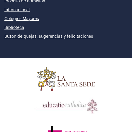
Proceso de admisión
Internacional
Colegios Mayores
Biblioteca
Buzón de quejas, sugerencias y felicitaciones