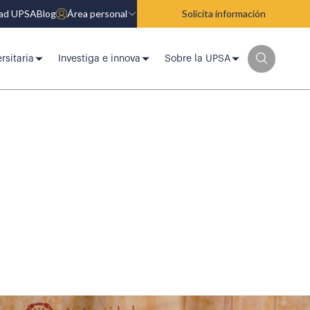
dad UPSA
Blog
Área personal
Solicita información
rsitaria
Investiga e innova
Sobre la UPSA