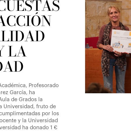
NCUESTAS
FACCIÓN
ALIDAD
Y LA
DAD
 Académica, Profesorado
arez García, ha
Aula de Grados la
 Universidad, fruto de
 cumplimentadas por los
docente y la Universidad
iversidad ha donado 1 €