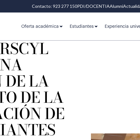
Contacto: 923 277 150
PDI/DOCENTIA
Alumni
Actuali
Oferta académica
Estudiantes
Experiencia unive
ERSCYL
UNA
 DE LA
TO DE LA
ACIÓN DE
DIANTES