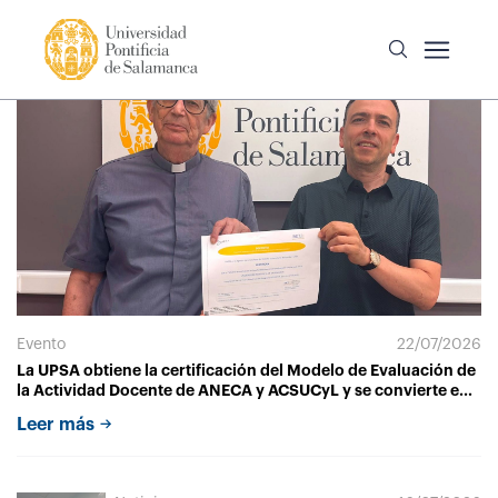
Evento
22/07/2026
La UPSA obtiene la certificación del Modelo de Evaluación de
la Actividad Docente de ANECA y ACSUCyL y se convierte en
la única universidad de Castilla y León con esta acreditación
Leer más
vigente