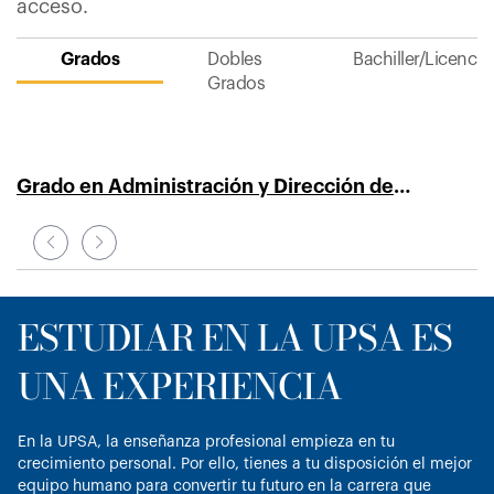
acceso.
Grados
Dobles
Bachiller/Licencia
Grados
Grado en Administración y Dirección de
G
Empresas (Online)
E
ESTUDIAR EN LA UPSA ES
UNA EXPERIENCIA
En la UPSA, la enseñanza profesional empieza en tu
crecimiento personal. Por ello, tienes a tu disposición el mejor
equipo humano para convertir tu futuro en la carrera que