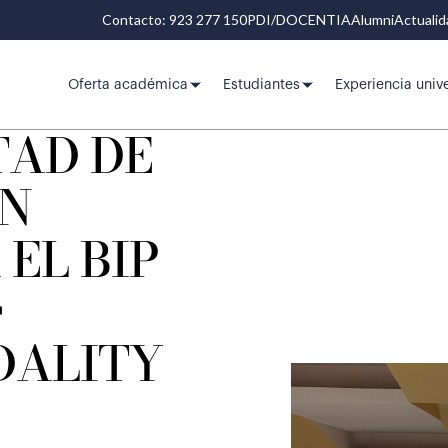
Contacto: 923 277 150
PDI/DOCENTIA
Alumni
Actuali
Oferta académica
Estudiantes
Experiencia unive
TAD DE
N
EL BIP
+
DALITY