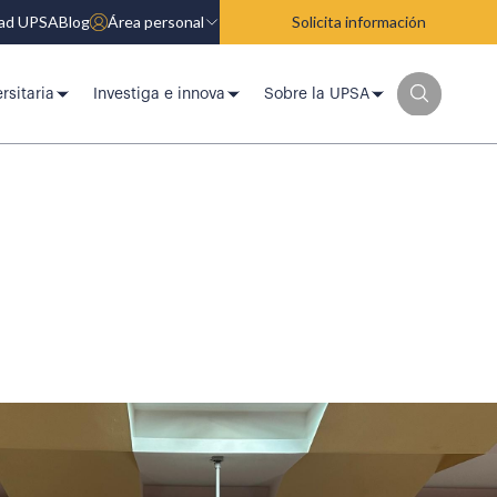
dad UPSA
Blog
Área personal
Solicita información
rsitaria
Investiga e innova
Sobre la UPSA