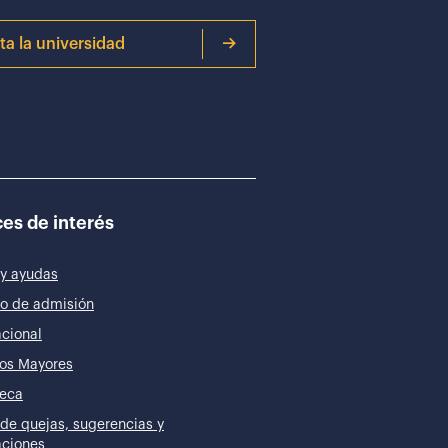
ita la universidad
es de interés
y ayudas
o de admisión
acional
os Mayores
teca
de quejas, sugerencias y
taciones