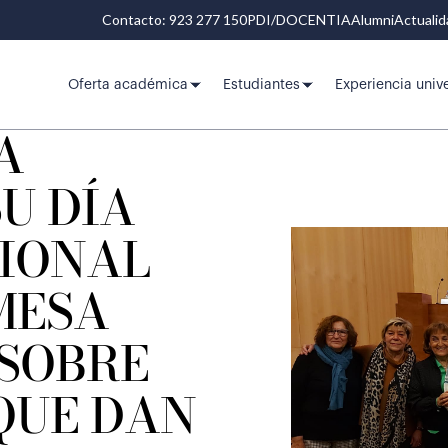
Contacto: 923 277 150
PDI/DOCENTIA
Alumni
Actuali
Oferta académica
Estudiantes
Experiencia unive
A
U DÍA
IONAL
MESA
SOBRE
QUE DAN