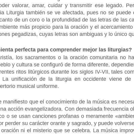
der valorar, amar, cuidar y transmitir ese legado. Pero
pia Liturgia también se ve afectada, pues no se puede
anto de un coro o la profundidad de las letras de las ca
mbiente más propicio para la oración y el acercamiento 
ones pegadizas, cuyas letras son ambiguas y lo único qu
ienta perfecta para comprender mejor las liturgias?
ristía, los sacramentos o la oración comunitaria no ha
pueblo y cultura se configuró de forma diferente, depend
erentes ritos litúrgicos durante los siglos IV-VII, tales c
 La unificación de la liturgia en occidente viene de
ertorio musical uniforme.
e manifiesto que el conocimiento de la música es neces
uena acción evangelizadora. Con demasiada frecuencia 
ico o se usan canciones profanas o meramente «ambient
or perder su carácter orante y sagrado, y puede volver
la oración ni el misterio que se celebra. La música im