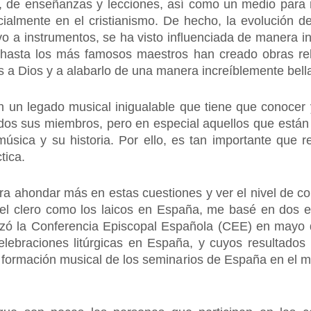
, de enseñanzas y lecciones, así como un medio para r
ialmente en el cristianismo. De hecho, la evolución de
vo a instrumentos, se ha visto influenciada de manera indi
hasta los más famosos maestros han creado obras rel
as a Dios y a alabarlo de una manera increíblemente bell
on un legado musical inigualable que tiene que conocer 
odos sus miembros, pero en especial aquellos que están 
úsica y su historia. Por ello, es tan importante que
tica.
ara ahondar más en estas cuestiones y ver el nivel de co
el clero como los laicos en España, me basé en dos es
izó la Conferencia Episcopal Española (CEE) en mayo 
elebraciones litúrgicas en España, y cuyos resultados 
la formación musical de los seminarios de España en el