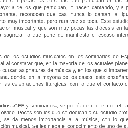
ue son pocas las personas que participan en las cel
ayoría de los que participan, lo hacen cantando, y a 
rtante, reconocen que casi nunca lo cantan; al ig
to muy importante, pero rara vez se toca. Este estud
ación musical y que son muy pocas las diócesis en la
sagrada, lo que pone de manifiesto el escaso inter
sis de los estudios musicales en los seminarios de Es
l al constatar que, en la mayoría de los actuales plan
 cursan asignaturas de música y, en los que sí imparten
na, donde, en la mayoría de los casos, esta enseñanz
 las celebraciones litúrgicas, con lo que el contacto d
dios -CEE y seminarios-, se podría decir que, con el p
 olvido. Pocos son los que se dedican a su estudio pro
s, se da menos importancia a la música, con lo qu
ución musical. Se les niega el conocimiento de uno de s