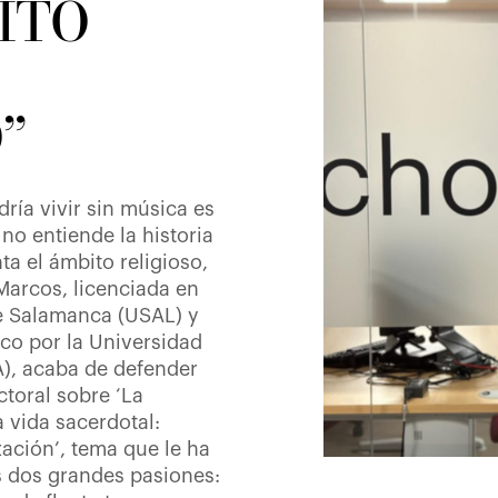
ITO
”
ría vivir sin música es
 no entiende la historia
ta el ámbito religioso,
Marcos, licenciada en
e Salamanca (USAL) y
co por la Universidad
A), acaba de defender
toral sobre ‘La
 vida sacerdotal:
zación’, tema que le ha
s dos grandes pasiones: