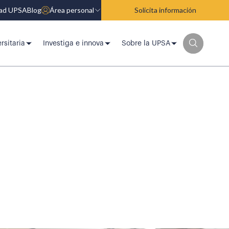
dad UPSA
Blog
Área personal
Solicita información
rsitaria
Investiga e innova
Sobre la UPSA