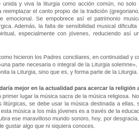
te unida y viva la liturgia como acción común, no sol
a reemplazar el canto propio de la tradición (gregoriano
te emocional. Se empobrece así el patrimonio music
úrgica. Además, la falta de sensibilidad musical dificul
ritual, especialmente con jóvenes, reduciendo así 
omo hicieron los Padres conciliares, en continuidad y c
«una parte necesaria o integral de la Liturgia solemne»,
a la Liturgia, sino que es, y forma parte de la Liturgia.
daría mejor en la actualidad para acercar la religión
 primer lugar la música sacra de la música religiosa. N
es litúrgicas, se debe usar la música destinada a ellas,
 esta música a los más jóvenes es a través de la educa
bra ese maravilloso mundo sonoro, hoy, por desgracia, 
e gustar algo que ni siquiera conoces.