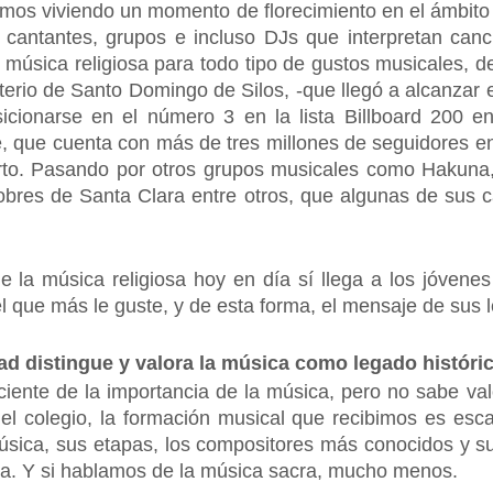
amos viviendo un momento de florecimiento en el ámbito 
antantes, grupos e incluso DJs que interpretan cancio
 música religiosa para todo tipo de gustos musicales, 
rio de Santo Domingo de Silos, -que llegó a alcanzar e
icionarse en el número 3 en la lista Billboard 200 e
, que cuenta con más de tres millones de seguidores en
rto. Pasando por otros grupos musicales como Hakuna, 
obres de Santa Clara entre otros, que algunas de sus 
 la música religiosa hoy en día sí llega a los jóvenes 
el que más le guste, y de esta forma, el mensaje de sus l
ad distingue y valora la música como legado histór
iente de la importancia de la música, pero no sabe val
l colegio, la formación musical que recibimos es esc
 música, sus etapas, los compositores más conocidos y 
ella. Y si hablamos de la música sacra, mucho menos.