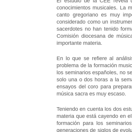
El estudio de la CEE revela q
conocimientos musicales. La m
canto gregoriano es muy impo
considerado como un instrumen
sacerdotes no han tenido form
Comisión diocesana de música 
importante materia.
En lo que se refiere al análi
problema de la formación musica
los seminarios españoles, no se
solo una o dos horas a la sema
ensayos del coro para preparar
música sacra es muy escaso.
Teniendo en cuenta los dos estu
materia que está cayendo en el
formación para los seminario
generaciones de siglos de evol