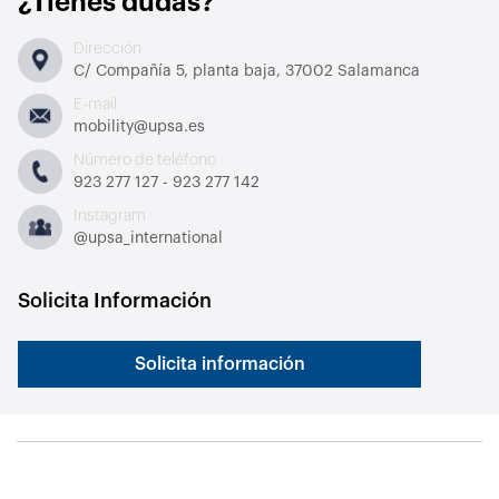
¿Tienes dudas?
Dirección
C/ Compañía 5, planta baja, 37002 Salamanca
E-mail
mobility@upsa.es
Número de teléfono
923 277 127 - 923 277 142
Instagram
@upsa_international
Solicita Información
Solicita información