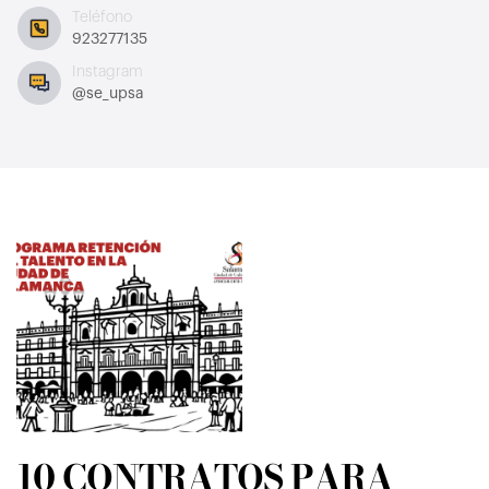
Teléfono
923277135
Instagram
@se_upsa
10 CONTRATOS PARA