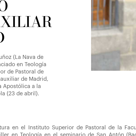
O
UXILIAR
D
Muñoz (La Nava de
nciado en Teología
ior de Pastoral de
auxiliar de Madrid,
 Apostólica a la
a (23 de abril).
tura en el Instituto Superior de Pastoral de la Fac
iller en Teología en el seminario de San Antón (Ba