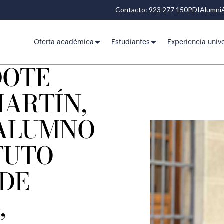
Contacto: 923 277 150
PDI
Alumni
Oferta académica
Estudiantes
Experiencia unive
DOTE
MARTÍN,
ALUMNO
TUTO
 DE
,