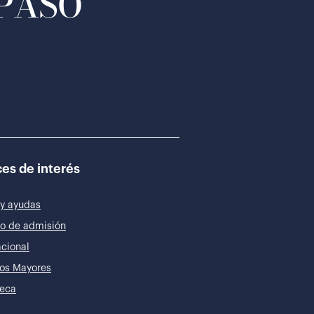
 PASO
es de interés
y ayudas
o de admisión
acional
os Mayores
teca