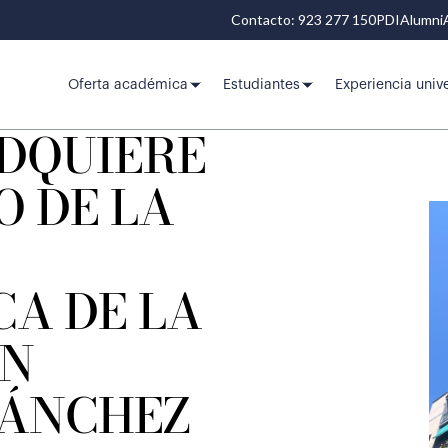
Contacto: 923 277 150
PDI
Alumni
Oferta académica
Estudiantes
Experiencia unive
ADQUIERE
O DE LA
A DE LA
ÓN
ÁNCHEZ