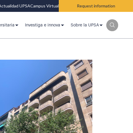
Actualidad UPSA
Campus Virtual
Request information
rsitaria
Investiga e innova
Sobre la UPSA