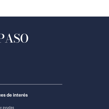
 PASO
es de interés
y ayudas