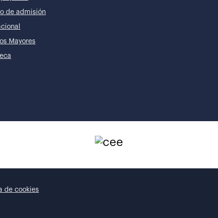
o de admisión
acional
os Mayores
teca
ca de cookies