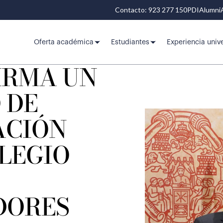
Contacto: 923 277 150
PDI
Alumni
Oferta académica
Estudiantes
Experiencia unive
IRMA UN
 DE
ACIÓN
LEGIO
DORES