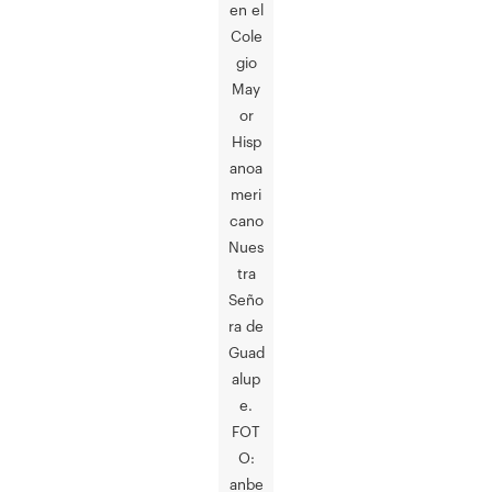
en el
Cole
gio
May
or
Hisp
anoa
meri
cano
Nues
tra
Seño
ra de
Guad
alup
e.
FOT
O:
anbe