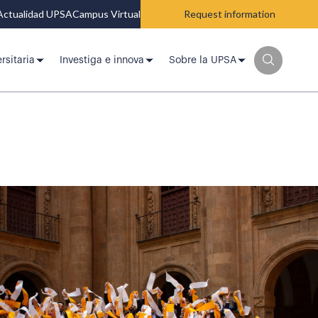
Actualidad UPSA
Campus Virtual
Request information
rsitaria
Investiga e innova
Sobre la UPSA