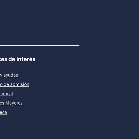
es de interés
y ayudas
o de admisión
acional
os Mayores
teca