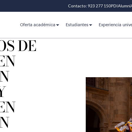
Contacto: 923 277 150
PDI
Alumni
Oferta académica
Estudiantes
Experiencia unive
OS DE
EN
N
Y
EN
N