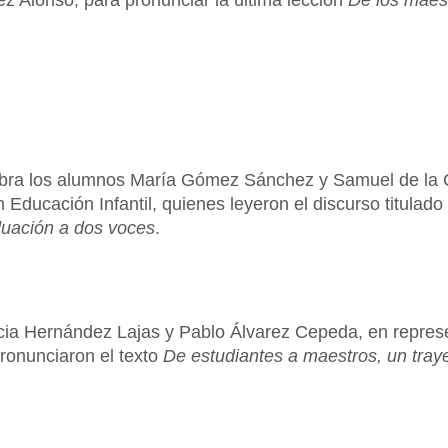
z Alonso, para pronunciar la última lección
De los maest
labra los alumnos María Gómez Sánchez y Samuel de la 
Educación Infantil, quienes leyeron el discurso titulado
duación a dos voces
.
licia Hernández Lajas y Pablo Álvarez Cepeda, en repres
ronunciaron el texto
De estudiantes a maestros, un tray